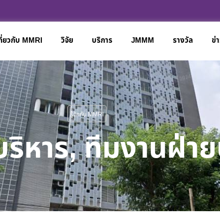
กี่ยวกับ MMRI
วิจัย
บริการ
JMMM
รางวัล
ข่
รู้จักกับ MMRI
บริหาร
,
ทีมงานฝ่าย